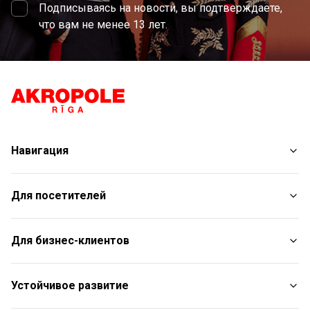
Подписываясь на новости, вы подтверждаете,
что вам не менее 13 лет.
Навигация
Магазины
Для посетителей
Услуги
Развлечения
План торгового центра
Для бизнес-клиентов
Рестораны
С животными
Контакты
Контакты
Устойчивое развитие
Aкции
Подарочная карта для юридических лиц