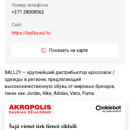
Номер телефона
+371 28008562
Сайт
https://ballzy.eu/lv/
Показать на карте
BALLZY — крупнейший дистрибьютор кроссовок /
одежды в регионе, предлагающий
высококачественную обувь от мировых брендов,
таких как Jordan, Nike, Adidas, Vans, Puma.
Tовары
Обувь и галантерея
Šajā vietnē tiek lietoti sīkfaili
Товары для спорта и свободного времени