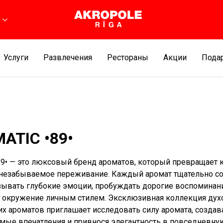
Услуги
Развлечения
Рестораны
Aкции
Подар
ATIC •89•
•89• — это люксовый бренд ароматов, который превращает
незабываемое переживание. Каждый аромат тщательно со
ывать глубокие эмоции, пробуждать дорогие воспоминан
 окружение личным стилем. Эксклюзивная коллекция духо
х ароматов приглашает исследовать силу аромата, создав
мые впечатления и привнося элегантность в повседневну