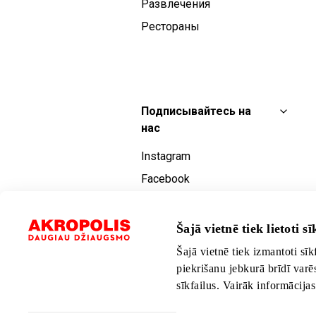
Развлечения
Рестораны
Подписывайтесь на
нас
Instagram
Facebook
YouTube
TikTok
Šajā vietnē tiek lietoti sīk
Šajā vietnē tiek izmantoti sīk
piekrišanu jebkurā brīdī varē
sīkfailus. Vairāk informācija