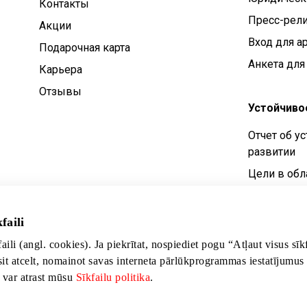
Контакты
Пресс-рел
Aкции
Вход для а
Подарочная карта
Анкета для
Карьера
Отзывы
Устойчиво
Отчет об у
развитии
Цели в обл
устойчивог
Политика у
faili
развития
faili (angl. cookies). Ja piekrītat, nospiediet pogu “Atļaut visus sī
sit atcelt, nomainot savas interneta pārlūkprogrammas iestatījumus
s var atrast mūsu
Sīkfailu politika
.