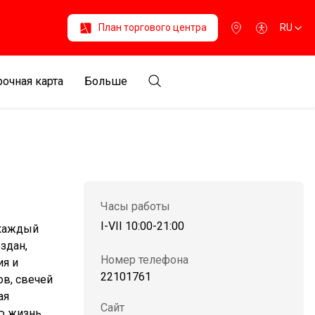
План торгового центра
RU
очная карта
Больше
Часы работы
I-VII 10:00-21:00
 каждый
здан,
Номер телефона
ия и
22101761
в, свечей
ая
Сайт
ю жизнь.