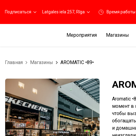
Подписаться
Latgales iela 257, Rīga
Время работы
Мероприятия
Магазины
Главная
Магазины
AROMATIC •89•
AROM
Aromatic 
момент в 
чтобы выз
обогащать
и домашни
неизглади