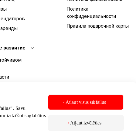
изы
Политика
конфиденциальности
рендаторов
Правила подарочной карты
 аренды
е развитие
стойчивом
асти
о развития
стойчивого
Atļaut visus sīkfailus
kfailus”. Savu
 un izdzēšot saglabātos
Atļaut izvēlēties