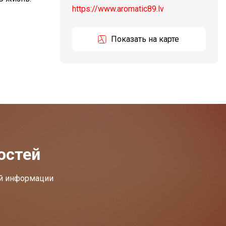
https://www.aromatic89.lv
Показать на карте
остей
ей информации