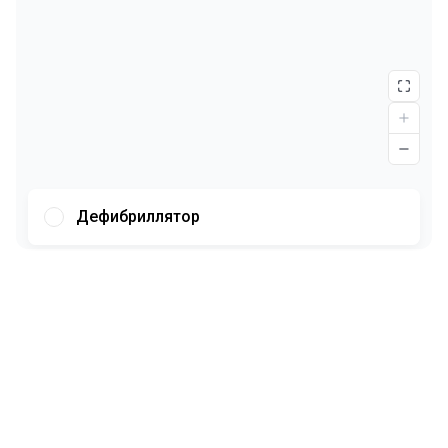
Дефибриллятор
Шрифт
Иллюстрации
Показывать
Скрывать
Фон
Яркий
Контраст