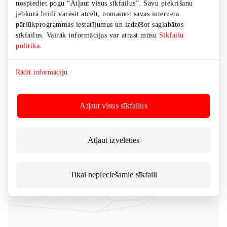
nospiediet pogu “Atļaut visus sīkfailus”. Savu piekrišanu
jebkurā brīdī varēsit atcelt, nomainot savas interneta
pārlūkprogrammas iestatījumus un izdzēšot saglabātos
sīkfailus. Vairāk informācijas var atrast mūsu
Sīkfailu
politika
.
Rādīt informāciju
Atļaut visus sīkfailus
Atļaut izvēlēties
Tikai nepieciešamie sīkfaili