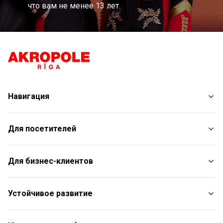
что вам не менее 13 лет.
Навигация
Магазины
Для посетителей
Услуги
Развлечения
План торгового центра
Для бизнес-клиентов
Рестораны
С животными
Контакты
Контакты
Устойчивое развитие
Aкции
Подарочная карта для юридических лиц
Подарочная карта
Пресс-релизы
Отчет об устойчивом развитии