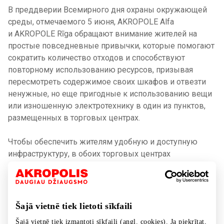
В преддверии Всемирного дня охраны окружающей
среды, отмечаемого 5 июня, AKROPOLE Alfa
и AKROPOLE Rīga обращают внимание жителей на
простые повседневные привычки, которые помогают
сократить количество отходов и способствуют
повторному использованию ресурсов, призывая
пересмотреть содержимое своих шкафов и отвезти
ненужные, но еще пригодные к использованию вещи
или изношенную электротехнику в один из пунктов,
размещенных в торговых центрах.
Чтобы обеспечить жителям удобную и доступную
инфраструктуру, в обоих торговых центрах
оборудованы специализированные пункты сбора.
Посетителям AKROPOLE Alfa доступны ящики для
пожертвований Otrā Elpa, а также контейнер для
сортировки электротехники и контейнер для
Šajā vietnē tiek lietoti sīkfaili
сортировки текстиля Eco Baltia vide, в свою очередь,
Šajā vietnē tiek izmantoti sīkfaili (angl. cookies). Ja piekrītat,