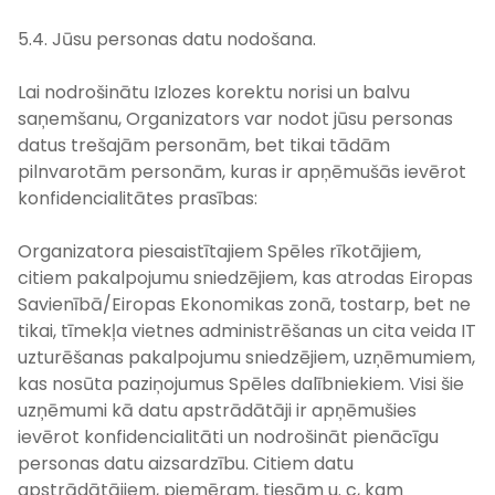
5.4. Jūsu personas datu nodošana.
Lai nodrošinātu Izlozes korektu norisi un balvu
saņemšanu, Organizators var nodot jūsu personas
datus trešajām personām, bet tikai tādām
pilnvarotām personām, kuras ir apņēmušās ievērot
konfidencialitātes prasības:
Organizatora piesaistītajiem Spēles rīkotājiem,
citiem pakalpojumu sniedzējiem, kas atrodas Eiropas
Savienībā/Eiropas Ekonomikas zonā, tostarp, bet ne
tikai, tīmekļa vietnes administrēšanas un cita veida IT
uzturēšanas pakalpojumu sniedzējiem, uzņēmumiem,
kas nosūta paziņojumus Spēles dalībniekiem. Visi šie
uzņēmumi kā datu apstrādātāji ir apņēmušies
ievērot konfidencialitāti un nodrošināt pienācīgu
personas datu aizsardzību. Citiem datu
apstrādātājiem, piemēram, tiesām u. c, kam