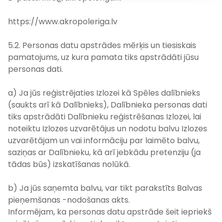
https://www.akropoleriga.lv
5.2. Personas datu apstrādes mērķis un tiesiskais
pamatojums, uz kura pamata tiks apstrādāti jūsu
personas dati.
a) Ja jūs reģistrējaties Izlozei kā Spēles dalībnieks
(saukts arī kā Dalībnieks), Dalībnieka personas dati
tiks apstrādāti Dalībnieku reģistrēšanas Izlozei, lai
noteiktu Izlozes uzvarētājus un nodotu balvu Izlozes
uzvarētājam un vai informāciju par laimēto balvu,
saziņas ar Dalībnieku, kā arī jebkādu pretenziju (ja
tādas būs) izskatīšanas nolūkā.
b) Ja jūs saņemta balvu, var tikt parakstīts Balvas
pieņemšanas -nodošanas akts.
Informējam, ka personas datu apstrāde šeit iepriekš