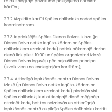
tālāk sniegtajā privātuma paziņojumā noteikto
kārtību;
2.7.2 Aizpildīto kartīti Spēles dalībnieks nodod spēles
koordinatoram;
2.7.3. iepriekšējās Spēles Dienas Balvas Izloze (ja
Dienas Balva netika iegūta, kādam no Spēles
dalībniekiem uzminot kodu) notiek nākamajā darba
dienā līdz plkst. 10.00 un Spēles organizatori izlozē
Dienas Balvas ieguvēju pēc nejaušības principa
(izvelk vienu no iesniegtajām kartītēm);
2.7.4. Attiecīgā iepirkšanās centra Dienas Balvas
Izlozē (ja Dienas Balva netika iegūta, kādam no
Spēles dalībniekiem uzminot kodu) piedalās visi
Spēles dalībnieki, kuri attiecīgajā dienā mēģināja
atminēt kodu, bet tas neizdevās un attiecīgajā
iepirkšanās centrā aizpildīja Spēles dalībnieku kartīti