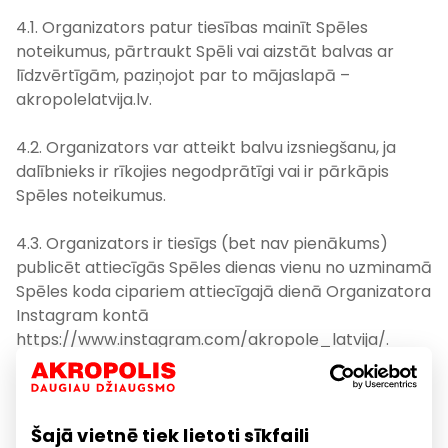
4.1. Organizators patur tiesības mainīt Spēles
noteikumus, pārtraukt Spēli vai aizstāt balvas ar
līdzvērtīgām, paziņojot par to mājaslapā –
akropolelatvija.lv.
4.2. Organizators var atteikt balvu izsniegšanu, ja
dalībnieks ir rīkojies negodprātīgi vai ir pārkāpis
Spēles noteikumus.
4.3. Organizators ir tiesīgs (bet nav pienākums)
publicēt attiecīgās Spēles dienas vienu no uzminamā
Spēles koda cipariem attiecīgajā dienā Organizatora
Instagram kontā
https://www.instagram.com/akropole_latvija/.
5. Privātuma Paziņojums
Šajā vietnē tiek lietoti sīkfaili
Paziņojums par personas datu apstrādi piedaloties