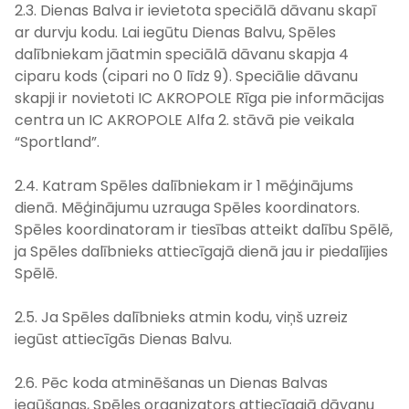
2.3. Dienas Balva ir ievietota speciālā dāvanu skapī
ar durvju kodu. Lai iegūtu Dienas Balvu, Spēles
dalībniekam jāatmin speciālā dāvanu skapja 4
ciparu kods (cipari no 0 līdz 9). Speciālie dāvanu
skapji ir novietoti IC AKROPOLE Rīga pie informācijas
centra un IC AKROPOLE Alfa 2. stāvā pie veikala
“Sportland”.
2.4. Katram Spēles dalībniekam ir 1 mēģinājums
dienā. Mēģinājumu uzrauga Spēles koordinators.
Spēles koordinatoram ir tiesības atteikt dalību Spēlē,
ja Spēles dalībnieks attiecīgajā dienā jau ir piedalījies
Spēlē.
2.5. Ja Spēles dalībnieks atmin kodu, viņš uzreiz
iegūst attiecīgās Dienas Balvu.
2.6. Pēc koda atminēšanas un Dienas Balvas
iegūšanas, Spēles organizators attiecīgajā dāvanu