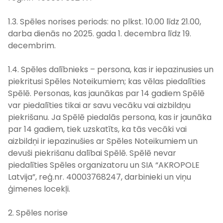
1.3. Spēles norises periods: no plkst. 10.00 līdz 21.00,
darba dienās no 2025. gada 1. decembra līdz 19.
decembrim.
1.4. Spēles dalībnieks – persona, kas ir iepazinusies un
piekritusi Spēles Noteikumiem; kas vēlas piedalīties
Spēlē. Personas, kas jaunākas par 14 gadiem Spēlē
var piedalīties tikai ar savu vecāku vai aizbildņu
piekrišanu. Ja Spēlē piedalās persona, kas ir jaunāka
par 14 gadiem, tiek uzskatīts, ka tās vecāki vai
aizbildņi ir iepazinušies ar Spēles Noteikumiem un
devuši piekrišanu dalībai Spēlē. Spēlē nevar
piedalīties Spēles organizatoru un SIA “AKROPOLE
Latvija”, reģ.nr. 40003768247, darbinieki un viņu
ģimenes locekļi.
2. Spēles norise