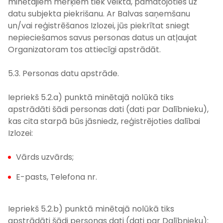
minētajiem mērķiem tiek veikta, pamatojoties uz
datu subjekta piekrišanu. Ar Balvas saņemšanu
un/vai reģistrēšanos Izlozei, jūs piekrītat sniegt
nepieciešamos savus personas datus un atļaujat
Organizatoram tos attiecīgi apstrādāt.
5.3. Personas datu apstrāde.
Iepriekš 5.2.a) punktā minētajā nolūkā tiks
apstrādāti šādi personas dati (dati par Dalībnieku),
kas cita starpā būs jāsniedz, reģistrējoties dalībai
Izlozei:
Vārds uzvārds;
E-pasts, Telefona nr.
Iepriekš 5.2.b) punktā minētajā nolūkā tiks
apstrādāti šādi personas dati (dati par Dalībnieku):