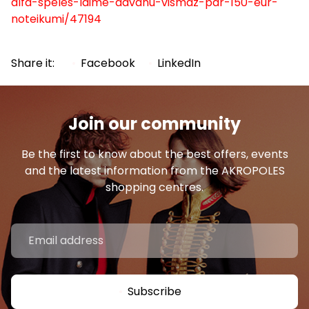
alfa-speles-laime-davanu-vismaz-par-150-eur-
noteikumi/47194
Share it:
Facebook
LinkedIn
Join our community
Be the first to know about the best offers, events
and the latest information from the AKROPOLES
shopping centres.
Subscribe