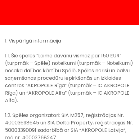
1. Vispārīgā informācija
1.1. Šie spēles “Laimē dāvanu vismaz par 150 EUR”
(turpmāk – Spēle) noteikumi (turpmāk – Noteikumi)
nosaka dalības kārtību Spēlē, Spēles norisi un balvu
saņemšanas procedūru iepirkšanās un izklaides
centros “AKROPOLE Rīga” (turpmāk – IC AKROPOLE
Rīga) un “AKROPOLE Alfa” (turpmāk – IC AKROPOLE
Alfa).
1.2. Spēles organizatori: SIA M257, reģistrācijas Nr.
40003698645 un SIA Delta Property, reģistrācijas Nr.
50003390091 sadarbībā ar SIA “AKROPOLE Latvija”,
reģ.nr. 40003768247.