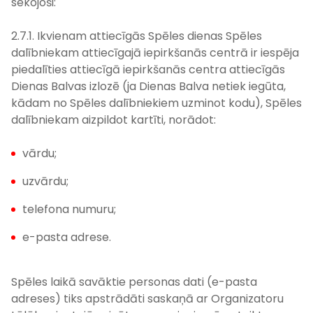
sekojoši:
2.7.1. Ikvienam attiecīgās Spēles dienas Spēles
dalībniekam attiecīgajā iepirkšanās centrā ir iespēja
piedalīties attiecīgā iepirkšanās centra attiecīgās
Dienas Balvas izlozē (ja Dienas Balva netiek iegūta,
kādam no Spēles dalībniekiem uzminot kodu), Spēles
dalībniekam aizpildot kartīti, norādot:
vārdu;
uzvārdu;
telefona numuru;
e-pasta adrese.
Spēles laikā savāktie personas dati (e-pasta
adreses) tiks apstrādāti saskaņā ar Organizatoru