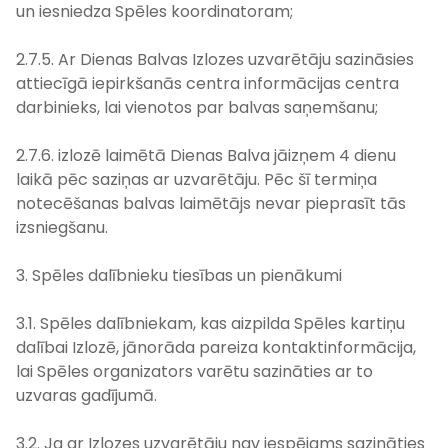
un iesniedza Spēles koordinatoram;
2.7.5. Ar Dienas Balvas Izlozes uzvarētāju sazināsies
attiecīgā iepirkšanās centra informācijas centra
darbinieks, lai vienotos par balvas saņemšanu;
2.7.6. izlozē laimētā Dienas Balva jāizņem 4 dienu
laikā pēc saziņas ar uzvarētāju. Pēc šī termiņa
notecēšanas balvas laimētājs nevar pieprasīt tās
izsniegšanu.
3. Spēles dalībnieku tiesības un pienākumi
3.1. Spēles dalībniekam, kas aizpilda Spēles kartiņu
dalībai Izlozē, jānorāda pareiza kontaktinformācija,
lai Spēles organizators varētu sazināties ar to
uzvaras gadījumā.
3.2. Ja ar Izlozes uzvarētāju nav iespējams sazināties