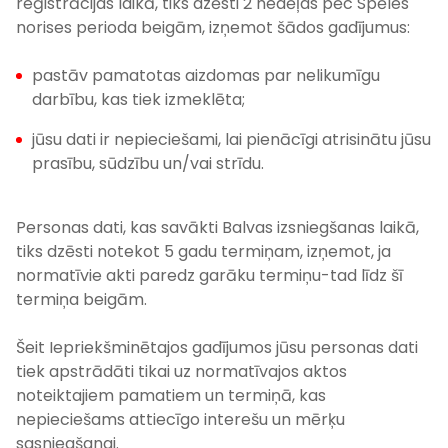
reģistrācijas laikā, tiks dzēsti 2 nedēļas pēc Spēles
norises perioda beigām, izņemot šādos gadījumus:
pastāv pamatotas aizdomas par nelikumīgu
darbību, kas tiek izmeklēta;
jūsu dati ir nepieciešami, lai pienācīgi atrisinātu jūsu
prasību, sūdzību un/vai strīdu.
Personas dati, kas savākti Balvas izsniegšanas laikā,
tiks dzēsti notekot 5 gadu termiņam, izņemot, ja
normatīvie akti paredz garāku termiņu-tad līdz šī
termiņa beigām.
Šeit Iepriekšminētajos gadījumos jūsu personas dati
tiek apstrādāti tikai uz normatīvajos aktos
noteiktajiem pamatiem un termiņā, kas
nepieciešams attiecīgo interešu un mērķu
sasniegšanai.