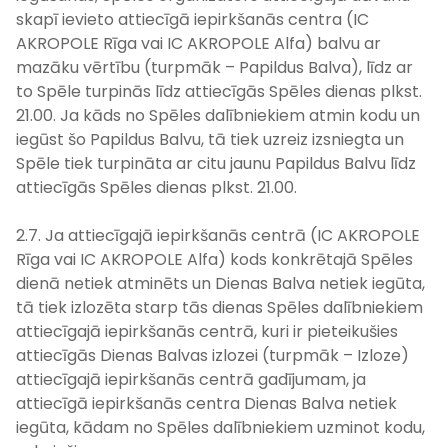
skapī ievieto attiecīgā iepirkšanās centra (IC
AKROPOLE Rīga vai IC AKROPOLE Alfa) balvu ar
mazāku vērtību (turpmāk – Papildus Balva), līdz ar
to Spēle turpinās līdz attiecīgās Spēles dienas plkst.
21.00. Ja kāds no Spēles dalībniekiem atmin kodu un
iegūst šo Papildus Balvu, tā tiek uzreiz izsniegta un
Spēle tiek turpināta ar citu jaunu Papildus Balvu līdz
attiecīgās Spēles dienas plkst. 21.00.
2.7. Ja attiecīgajā iepirkšanās centrā (IC AKROPOLE
Rīga vai IC AKROPOLE Alfa) kods konkrētajā Spēles
dienā netiek atminēts un Dienas Balva netiek iegūta,
tā tiek izlozēta starp tās dienas Spēles dalībniekiem
attiecīgajā iepirkšanās centrā, kuri ir pieteikušies
attiecīgās Dienas Balvas izlozei (turpmāk – Izloze)
attiecīgajā iepirkšanās centrā gadījumam, ja
attiecīgā iepirkšanās centra Dienas Balva netiek
iegūta, kādam no Spēles dalībniekiem uzminot kodu,