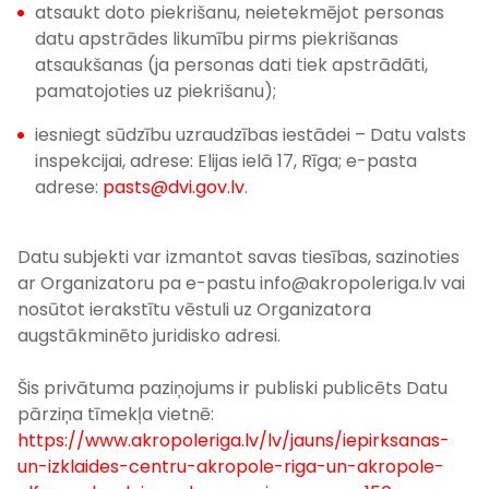
atsaukt doto piekrišanu, neietekmējot personas
datu apstrādes likumību pirms piekrišanas
atsaukšanas (ja personas dati tiek apstrādāti,
pamatojoties uz piekrišanu);
iesniegt sūdzību uzraudzības iestādei – Datu valsts
inspekcijai, adrese: Elijas ielā 17, Rīga; e-pasta
adrese:
pasts@dvi.gov.lv
.
Datu subjekti var izmantot savas tiesības, sazinoties
ar Organizatoru pa e-pastu info@akropoleriga.lv vai
nosūtot ierakstītu vēstuli uz Organizatora
augstākminēto juridisko adresi.
Šis privātuma paziņojums ir publiski publicēts Datu
pārziņa tīmekļa vietnē:
https://www.akropoleriga.lv/lv/jauns/iepirksanas-
un-izklaides-centru-akropole-riga-un-akropole-