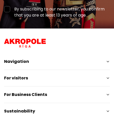
By subscribing to our newsletter, you confirm
that you are at least 13 years of age.
Navigation
Shops
For visitors
Services
Entertainment
SC Plan
For Business Clients
Restaurants
Pet-friendly
Contacts
Contact
Sustainability
Promotions
Media releases