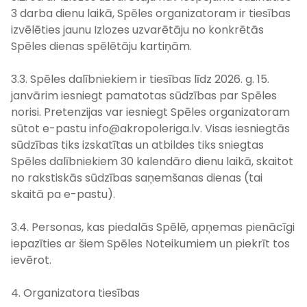
3 darba dienu laikā, Spēles organizatoram ir tiesības
izvēlēties jaunu Izlozes uzvarētāju no konkrētās
Spēles dienas spēlētāju kartiņām.
3.3. Spēles dalībniekiem ir tiesības līdz 2026. g. 15.
janvārim iesniegt pamatotas sūdzības par Spēles
norisi. Pretenzijas var iesniegt Spēles organizatoram
sūtot e-pastu info@akropoleriga.lv. Visas iesniegtās
sūdzības tiks izskatītas un atbildes tiks sniegtas
Spēles dalībniekiem 30 kalendāro dienu laikā, skaitot
no rakstiskās sūdzības saņemšanas dienas (tai
skaitā pa e-pastu).
3.4. Personas, kas piedalās Spēlē, apņemas pienācīgi
iepazīties ar šiem Spēles Noteikumiem un piekrīt tos
ievērot.
4. Organizatora tiesības