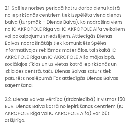
2.1. Spēles norises periodā katru darba dienu katrā
no iepirkšanās centriem tiek izspēlēta viena dienas
balva (turpmāk – Dienas Balva), ko nodrošina viens
no IC AKROPOLE Rīga vai IC AKROPOLE Alfa veikaliem
vai pakalpojumu sniedzējiem. Attiecīgās Dienas
Balvas nodrošinātājs tiek komunicēts Spēles
informatīvajos reklāmas materiālos, tai skaitā IC
AKROPOLE Rīga un IC AKROPOLE Alfa mājaslapā,
sociālajos tīklos un uz vietas katrā iepirkšanās un
izklaides centrā, taču Dienas Balvas saturs tiek
paturēts noslēpumā līdz attiecīgās Dienas Balvas
saņemšanai.
2.2. Dienas Balvas vērtība (tirdzniecībā) ir vismaz 150
EUR. Dienas Balva katrā no iepirkšanas centriem (IC
AKROPOLE Rīga vai IC AKROPOLE Alfa) var būt
atšķirīga.