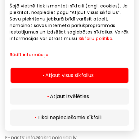
Spēlē.
Šajā vietnē tiek izmantoti sīkfaili (angl. cookies). Ja
piekrītat, nospiediet pogu “Atļaut visus sīkfailus”.
Šis paziņojums par personas datu apstrādi attiecas
Savu piekrišanu jebkurā brīdī varēsit atcelt,
nomainot savas interneta pārlūkprogrammas
uz personām, kuras, reģistrējoties dalībai Izlozei (vai
iestatījumus un izdzēšot saglabātos sīkfailus. Vairāk
pie Balvas saņemšanas parakstot pieņemšanas -
informācijas var atrast mūsu
Sīkfailu politika
.
nodošanas aktu), sniedz personas datus vienam no
Spēles organizatoriem – Akropole Latvija, SIA (reģ.
Rādīt informāciju
nr. 40003768247, juridiskā adrese: Latgales iela 257,
Rīga, LV-1019) (turpmāk tekstā – Organizators).
Atļaut visus sīkfailus
5.1. Jūsu personas datu pārzinis.
Spēles norises organizators – Akropole Latvija, SIA
Atļaut izvēlēties
Adrese: Latgales iela 257, Rīga, LV-1019)
Tikai nepieciešamie sīkfaili
Reģ. Nr.: 40003768247
E-pasts: info@akropoleriga.lv