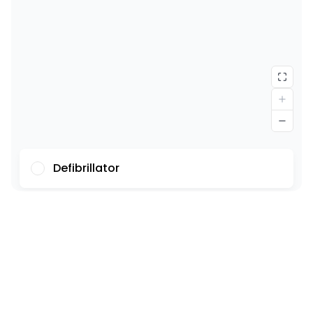
Defibrillator
Font
Illustrations
Show
Hide